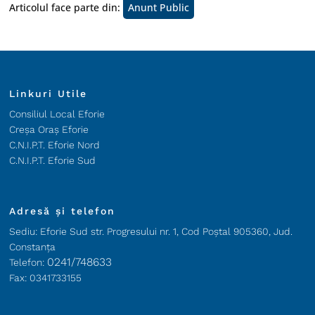
Articolul face parte din:
Anunt Public
Linkuri Utile
Consiliul Local Eforie
Creșa Oraș Eforie
C.N.I.P.T. Eforie Nord
C.N.I.P.T. Eforie Sud
Adresă și telefon
Sediu: Eforie Sud str. Progresului nr. 1, Cod Poştal 905360, Jud.
Constanţa
0241/748633
Telefon:
Fax: 0341733155