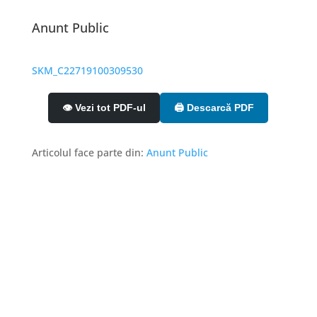
Anunt Public
SKM_C22719100309530
👁️ Vezi tot PDF-ul
🖨️ Descarcă PDF
Articolul face parte din:
Anunt Public