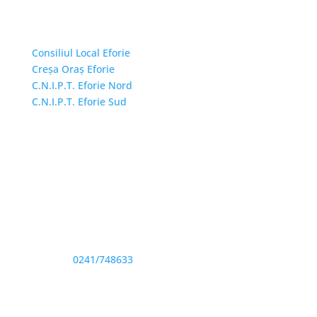
Linkuri Utile
Consiliul Local Eforie
Creșa Oraș Eforie
C.N.I.P.T. Eforie Nord
C.N.I.P.T. Eforie Sud
Adresă și telefon
Sediu: Eforie Sud str. Progresului nr. 1, Cod Poştal
905360, Jud. Constanţa
Telefon:
0241/748633
Fax: 0341733155