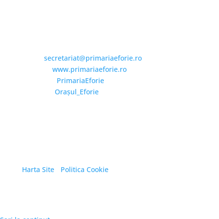
Email și Social Media
Email:
secretariat@primariaeforie.ro
Website:
www.primariaeforie.ro
Facebook:
PrimariaEforie
YouTube:
Oraşul_Eforie
Copyright © 2026 Primăria Orașului Eforie. Toate
drepturile rezervate.
Harta Site
/
Politica Cookie