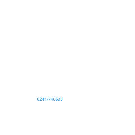
Adresă și telefon
Sediu: Eforie Sud str. Progresului nr. 1, Cod
Poştal 905360, Jud. Constanţa
Telefon:
0241/748633
Fax: 0341733155
te drepturile rezervate.