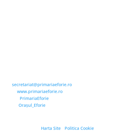
Email și Social Media
Email:
secretariat@primariaeforie.ro
Website:
www.primariaeforie.ro
Facebook:
PrimariaEforie
YouTube:
Oraşul_Eforie
Harta Site
/
Politica Cookie