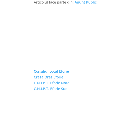
Articolul face parte din:
Anunt Public
Linkuri Utile
Consiliul Local Eforie
Creșa Oraș Eforie
C.N.I.P.T. Eforie Nord
C.N.I.P.T. Eforie Sud
Copyright © 2026 Primăria Orașului Eforie. Toa