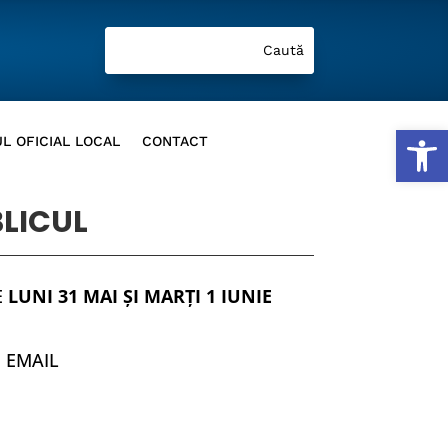
Deschide b
L OFICIAL LOCAL
CONTACT
LICUL
E
LUNI 31 MAI ŞI MARŢI 1 IUNIE
E EMAIL