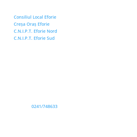
Linkuri Utile
Consiliul Local Eforie
Creșa Oraș Eforie
C.N.I.P.T. Eforie Nord
C.N.I.P.T. Eforie Sud
Adresă și telefon
Sediu: Eforie Sud str. Progresului nr. 1, Cod Poştal
905360, Jud. Constanţa
Telefon:
0241/748633
Fax: 0341733155