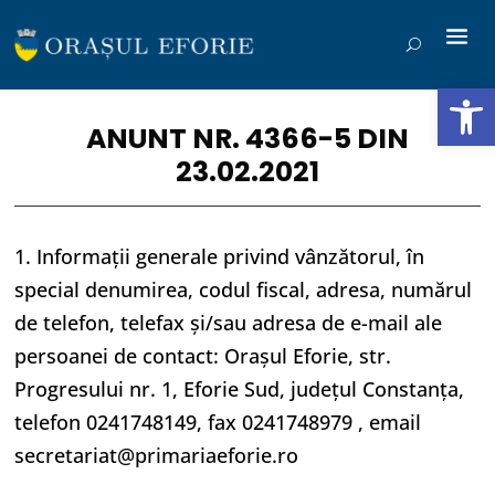
Deschide b
ANUNT NR. 4366-5 DIN
23.02.2021
1. Informaţii generale privind vânzătorul, în
special denumirea, codul fiscal, adresa, numărul
de telefon, telefax şi/sau adresa de e-mail ale
persoanei de contact: Orașul Eforie, str.
Progresului nr. 1, Eforie Sud, judeţul Constanța,
telefon 0241748149, fax 0241748979 , email
secretariat@primariaeforie.ro