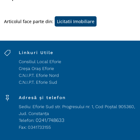
Articolul face parte din:
Licitatii Imobiliare

Linkuri Utile
Consiliul Local Eforie
Creșa Oraș Eforie
C.N.I.P.T. Eforie Nord
C.N.I.P.T. Eforie Sud

Adresă și telefon
Sediu: Eforie Sud str. Progresului nr. 1, Cod Poştal 905360,
Jud. Constanţa
0241/748633
Telefon:
Fax: 0341733155