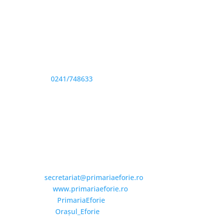
Adresă și telefon
Sediu: Eforie Sud str. Progresului nr. 1, Cod Poştal
905360, Jud. Constanţa
Telefon:
0241/748633
Fax: 0341733155
Email și Social Media
Email:
secretariat@primariaeforie.ro
Website:
www.primariaeforie.ro
Facebook:
PrimariaEforie
YouTube:
Oraşul_Eforie