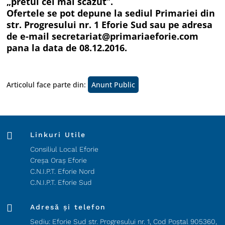
„pretul cel mai scazut”.
Ofertele se pot depune la sediul Primariei din
str. Progresului nr. 1 Eforie Sud sau pe adresa
de e-mail secretariat@primariaeforie.com
pana la data de 08.12.2016.
Articolul face parte din:
Anunt Public

Linkuri Utile
Consiliul Local Eforie
Creșa Oraș Eforie
C.N.I.P.T. Eforie Nord
C.N.I.P.T. Eforie Sud

Adresă și telefon
Sediu: Eforie Sud str. Progresului nr. 1, Cod Poştal 905360,