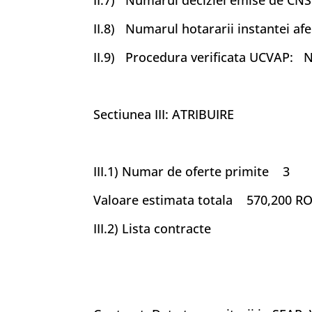
II.7) Numarul deciziei emise de CNSC
II.8) Numarul hotararii instantei afe
II.9) Procedura verificata UCVAP: 
Sectiunea III: ATRIBUIRE
III.1) Numar de oferte primite 3
Valoare estimata totala 570,200 R
III.2) Lista contracte