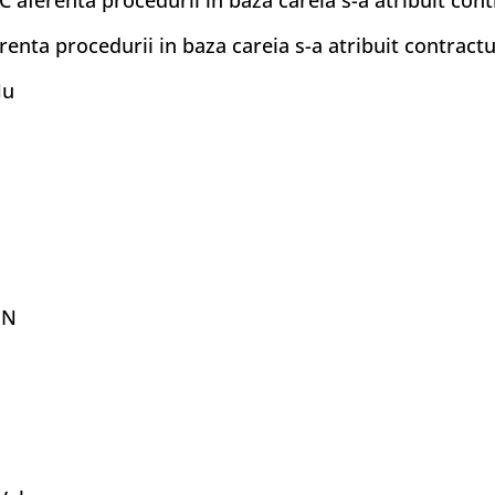
 aferenta procedurii in baza careia s-a atribuit con
renta procedurii in baza careia s-a atribuit contrac
Nu
ON