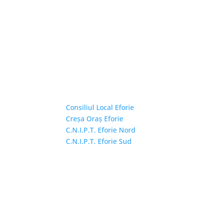
Linkuri Utile
Consiliul Local Eforie
Creșa Oraș Eforie
C.N.I.P.T. Eforie Nord
C.N.I.P.T. Eforie Sud
Copyright © 2026 Primăria Orașului Eforie. Toa