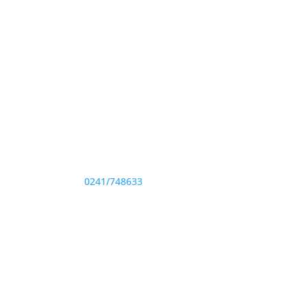
Adresă și telefon
Sediu: Eforie Sud str. Progresului nr. 1, Cod
Poştal 905360, Jud. Constanţa
Telefon:
0241/748633
Fax: 0341733155
te drepturile rezervate.