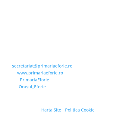
Email și Social Media
Email:
secretariat@primariaeforie.ro
Website:
www.primariaeforie.ro
Facebook:
PrimariaEforie
YouTube:
Oraşul_Eforie
Harta Site
/
Politica Cookie