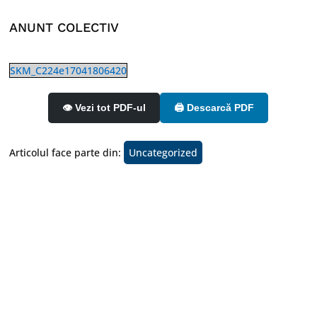
ANUNT COLECTIV
SKM_C224e17041806420
👁️ Vezi tot PDF-ul
🖨️ Descarcă PDF
Articolul face parte din:
Uncategorized