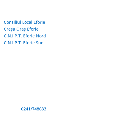
Linkuri Utile
Consiliul Local Eforie
Creșa Oraș Eforie
C.N.I.P.T. Eforie Nord
C.N.I.P.T. Eforie Sud
Adresă și telefon
Sediu: Eforie Sud str. Progresului nr. 1, Cod Poştal 905360,
Jud. Constanţa
Telefon:
0241/748633
Fax: 0341733155