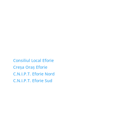
Linkuri Utile
Consiliul Local Eforie
Creșa Oraș Eforie
C.N.I.P.T. Eforie Nord
C.N.I.P.T. Eforie Sud
Adresă și telefon