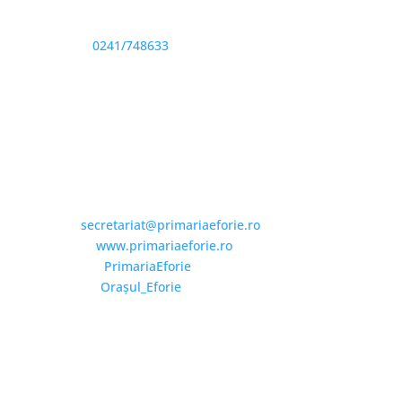
Sediu: Eforie Sud str. Progresului nr. 1, Cod Poştal
905360, Jud. Constanţa
Telefon:
0241/748633
Fax: 0341733155
Email și Social Media
Email:
secretariat@primariaeforie.ro
Website:
www.primariaeforie.ro
Facebook:
PrimariaEforie
YouTube:
Oraşul_Eforie
Copyright © 2026 Primăria Orașului Eforie. Toate
drepturile rezervate.