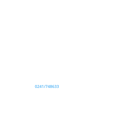
Adresă și telefon
Sediu: Eforie Sud str. Progresului nr. 1, Cod
Poştal 905360, Jud. Constanţa
Telefon:
0241/748633
Fax: 0341733155
te drepturile rezervate.