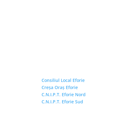
Linkuri Utile
Consiliul Local Eforie
Creșa Oraș Eforie
C.N.I.P.T. Eforie Nord
C.N.I.P.T. Eforie Sud
Copyright © 2026 Primăria Orașului Eforie. Toa