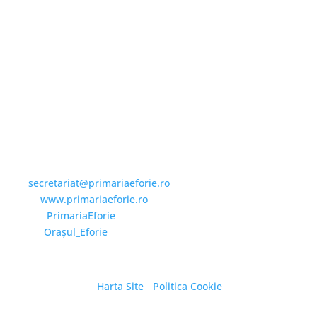
Email și Social Media
Email:
secretariat@primariaeforie.ro
Website:
www.primariaeforie.ro
Facebook:
PrimariaEforie
YouTube:
Oraşul_Eforie
Harta Site
/
Politica Cookie