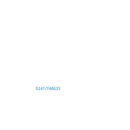
Adresă și telefon
Sediu: Eforie Sud str. Progresului nr. 1, Cod
Poştal 905360, Jud. Constanţa
Telefon:
0241/748633
Fax: 0341733155
te drepturile rezervate.