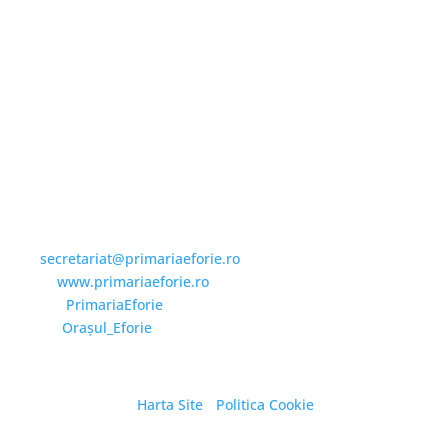
Email și Social Media
Email:
secretariat@primariaeforie.ro
Website:
www.primariaeforie.ro
Facebook:
PrimariaEforie
YouTube:
Oraşul_Eforie
Harta Site
/
Politica Cookie