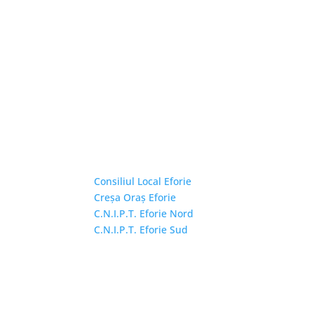
Linkuri Utile
Consiliul Local Eforie
Creșa Oraș Eforie
C.N.I.P.T. Eforie Nord
C.N.I.P.T. Eforie Sud
Copyright © 2026 Primăria Orașului Eforie. Toa