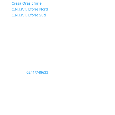
Creșa Oraș Eforie
C.N.I.P.T. Eforie Nord
C.N.I.P.T. Eforie Sud
Adresă și telefon
Sediu: Eforie Sud str. Progresului nr. 1, Cod Poştal
905360, Jud. Constanţa
Telefon:
0241/748633
Fax: 0341733155