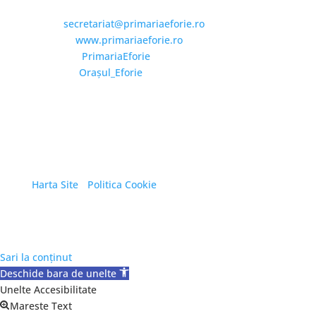
Email și Social Media
Email:
secretariat@primariaeforie.ro
Website:
www.primariaeforie.ro
Facebook:
PrimariaEforie
YouTube:
Oraşul_Eforie
Copyright © 2026 Primăria Orașului Eforie. Toate
drepturile rezervate.
Harta Site
/
Politica Cookie
Sari la conținut
Deschide bara de unelte
Unelte Accesibilitate
Mareste Text