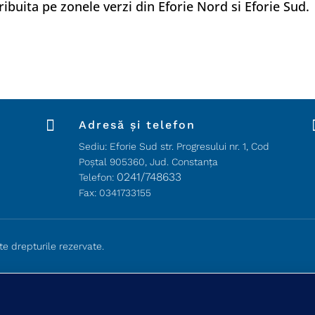
ribuita pe zonele verzi din Eforie Nord si Eforie Sud.

Adresă și telefon
Sediu: Eforie Sud str. Progresului nr. 1, Cod
Poştal 905360, Jud. Constanţa
0241/748633
Telefon:
Fax: 0341733155
te drepturile rezervate.