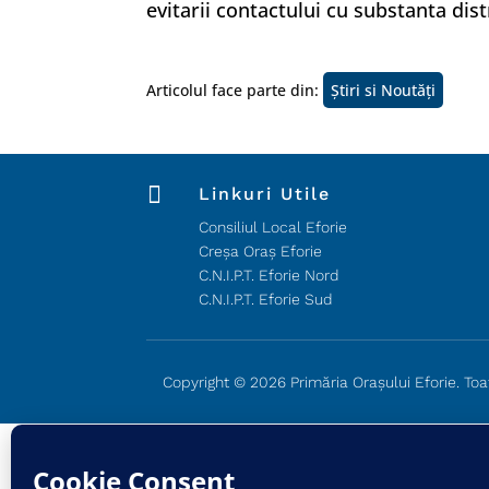
evitarii contactului cu substanta dist
Articolul face parte din:
Știri si Noutăți

Linkuri Utile
Consiliul Local Eforie
Creșa Oraș Eforie
C.N.I.P.T. Eforie Nord
C.N.I.P.T. Eforie Sud
Copyright © 2026 Primăria Orașului Eforie. Toa