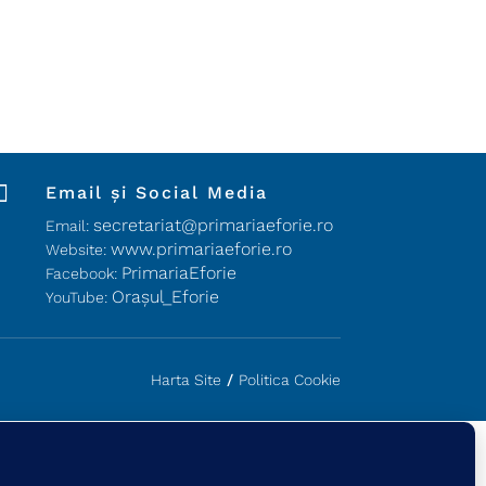

Email și Social Media
secretariat@primariaeforie.ro
Email:
www.primariaeforie.ro
Website:
PrimariaEforie
Facebook:
Oraşul_Eforie
YouTube:
Harta Site
/
Politica Cookie