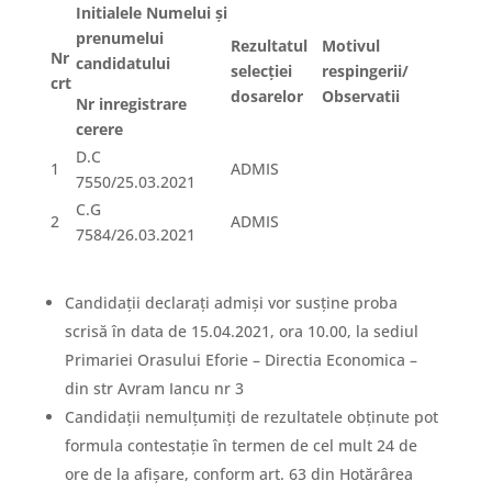
Initialele Numelui şi
prenumelui
Rezultatul
Motivul
Nr
candidatului
selecţiei
respingerii/
crt
dosarelor
Observatii
Nr inregistrare
cerere
D.C
1
ADMIS
7550/25.03.2021
C.G
2
ADMIS
7584/26.03.2021
Candidaţii declaraţi admişi vor susţine proba
scrisă în data de 15.04.2021, ora 10.00, la sediul
Primariei Orasului Eforie – Directia Economica –
din str Avram Iancu nr 3
Candidaţii nemulţumiţi de rezultatele obţinute pot
formula contestaţie în termen de cel mult 24 de
ore de la afişare, conform art. 63 din Hotărârea