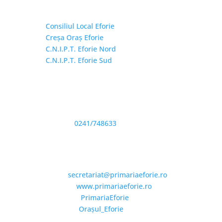
Linkuri Utile

Consiliul Local Eforie
Creșa Oraș Eforie
C.N.I.P.T. Eforie Nord
C.N.I.P.T. Eforie Sud
Adresă și telefon

Sediu: Eforie Sud str. Progresului nr. 1, Cod
Poştal 905360, Jud. Constanţa
Telefon:
0241/748633
Fax: 0341733155
Email și Social Media

Email:
secretariat@primariaeforie.ro
Website:
www.primariaeforie.ro
Facebook:
PrimariaEforie
YouTube:
Oraşul_Eforie