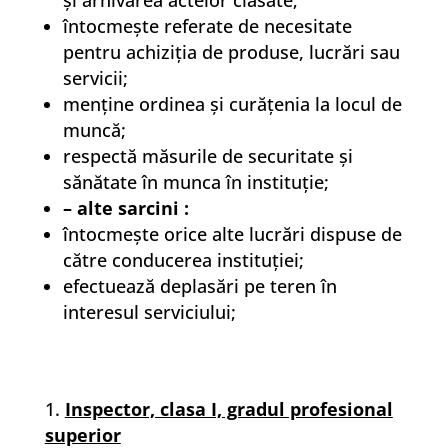
şi arhivarea actelor clasate;
întocmeşte referate de necesitate
pentru achiziţia de produse, lucrări sau
servicii;
menţine ordinea şi curăţenia la locul de
muncă;
respectă măsurile de securitate şi
sănătate în munca în instituţie;
– alte sarcini :
întocmeşte orice alte lucrări dispuse de
către conducerea instituţiei;
efectuează deplasări pe teren în
interesul serviciului;
Inspector, clasa I, gradul profesional
superior