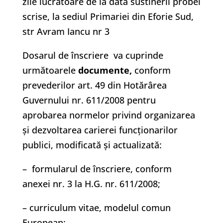
zile lucratoare de la data sustinerii probei
scrise, la sediul Primariei din Eforie Sud,
str Avram Iancu nr 3
Dosarul de înscriere va cuprinde
următoarele
documente
,
conform
prevederilor art. 49 din Hotărârea
Guvernului nr. 611/2008 pentru
aprobarea normelor privind organizarea
şi dezvoltarea carierei funcţionarilor
publici, modificată şi actualizată:
– formularul de înscriere, conform
anexei nr. 3 la H.G. nr. 611/2008;
– curriculum vitae, modelul comun
European;