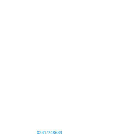
Adresă și telefon
Sediu: Eforie Sud str. Progresului nr. 1, Cod
Poştal 905360, Jud. Constanţa
Telefon:
0241/748633