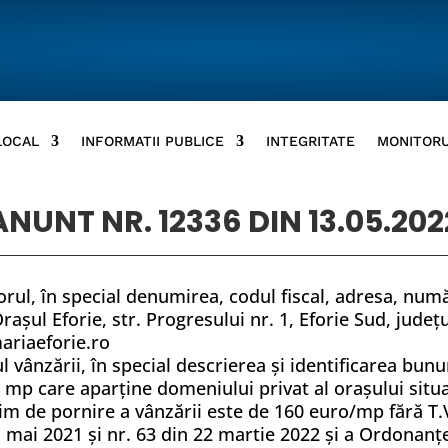
LOCAL
INFORMATII PUBLICE
INTEGRITATE
MONITORU
ANUNT NR. 12336 DIN 13.05.202
orul, în special denumirea, codul fiscal, adresa, numă
rașul Eforie, str. Progresului nr. 1, Eforie Sud, jude
ariaeforie.ro
l vânzării, în special descrierea şi identificarea bun
 mp care aparține domeniului privat al orașului situa
inim de pornire a vânzării este de 160 euro/mp fără T.
31 mai 2021 și nr. 63 din 22 martie 2022 și a Ordonanț