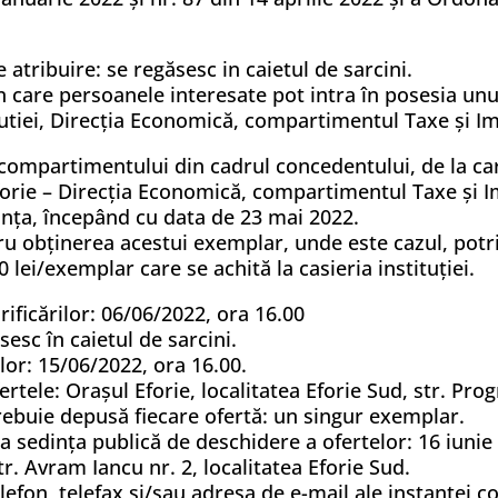
 atribuire: se regăsesc in caietul de sarcini.
in care persoanele interesate pot intra în posesia u
titutiei, Direcția Economică, compartimentul Taxe și I
/compartimentului din cadrul concedentului, de la c
orie – Direcția Economică, compartimentul Taxe și Im
tanța, începând cu data de 23 mai 2022.
ntru obţinerea acestui exemplar, unde este cazul, pot
lei/exemplar care se achită la casieria instituției.
arificărilor: 06/06/2022, ora 16.00
sesc în caietul de sarcini.
lor: 15/06/2022, ora 16.00.
rtele: Orașul Eforie, localitatea Eforie Sud, str. Progr
rebuie depusă fiecare ofertă: un singur exemplar.
ra sedinţa publică de deschidere a ofertelor: 16 iunie
tr. Avram Iancu nr. 2, localitatea Eforie Sud.
fon, telefax şi/sau adresa de e-mail ale instanţei co