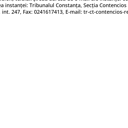
 instanţei: Tribunalul Constanţa, Secţia Contencios ș
, int. 247, Fax: 0241617413, E-mail: tr-ct-contencios-