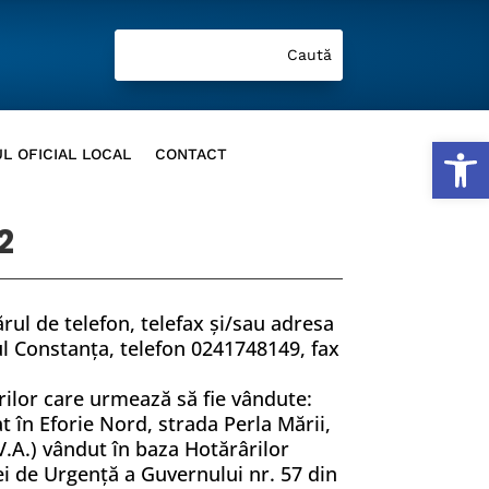
Deschide b
L OFICIAL LOCAL
CONTACT
2
rul de telefon, telefax şi/sau adresa
ţul Constanța, telefon 0241748149, fax
urilor care urmează să fie vândute:
t în Eforie Nord, strada Perla Mării,
V.A.) vândut în baza Hotărârilor
ei de Urgență a Guvernului nr. 57 din