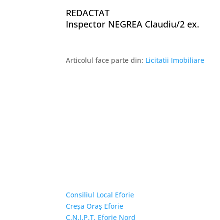
REDACTAT
Inspector NEGREA Claudiu/2 ex.
Articolul face parte din:
Licitatii Imobiliare
Linkuri Utile
Consiliul Local Eforie
Creșa Oraș Eforie
C.N.I.P.T. Eforie Nord