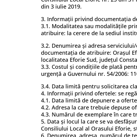
din 3 iulie 2019.
3. Informaţii privind documentaţia de
3.1. Modalitatea sau modalităţile pr
atribuire: la cerere de la sediul ins
3.2. Denumirea şi adresa serviciului
documentaţia de atribuire: Oraşul Ef
localitatea Eforie Sud, județul Cons
3.3. Costul şi condiţiile de plată pe
urgenţă a Guvernului nr. 54/2006: 110 
3.4. Data limită pentru solicitarea cl
4. Informaţii privind ofertele: se regă
4.1. Data limită de depunere a oferte
4.2. Adresa la care trebuie depuse ofe
4.3. Numărul de exemplare în care t
5. Data şi locul la care se va desfăşu
Consiliului Local al Orasului Eforie, s
6. Denumirea, adresa, numărul de tele