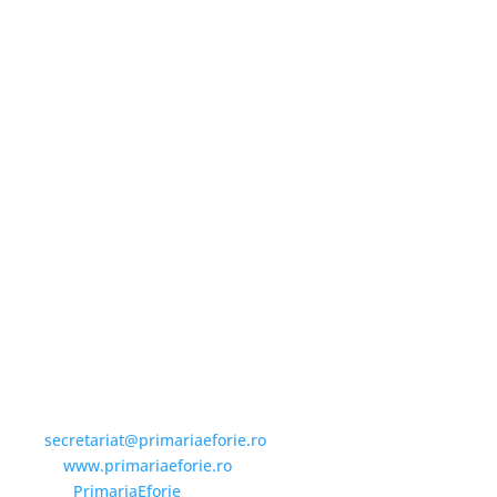
Email și Social Media
Email:
secretariat@primariaeforie.ro
Website:
www.primariaeforie.ro
Facebook:
PrimariaEforie