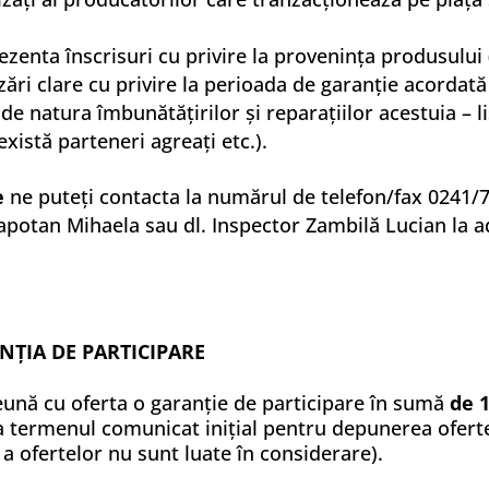
zenta înscrisuri cu privire la proveninţa produsului (
zări clare cu privire la perioada de garanţie acordat
 de natura îmbunătăţirilor şi reparaţiilor acestuia – l
există parteneri agreaţi etc.).
e
ne puteţi contacta la numărul de telefon/fax 0241/7
e Rapotan Mihaela sau dl. Inspector Zambilă Lucian la 
NŢIA DE PARTICIPARE
eună cu oferta o garanție de participare în sumă
de 1
la termenul comunicat inițial pentru depunerea ofe
 ofertelor nu sunt luate în considerare).