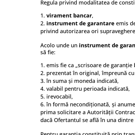
Regula privind modalitatea de constit
virament bancar
,
instrument de garantare
emis de 
privind autorizarea ori supravegherea,
Acolo unde un
instrument de gara
să fie:
emis fie ca „scrisoare de garanție
prezentat în original, împreună cu
în suma și moneda indicată,
valabil pentru perioada indicată,
irevocabil,
în formă necondiționată, și anume 
prima solicitare a Autorității Contrac
dacă Ofertantul se află în una dintre
Pentru garanția constituită prin tran