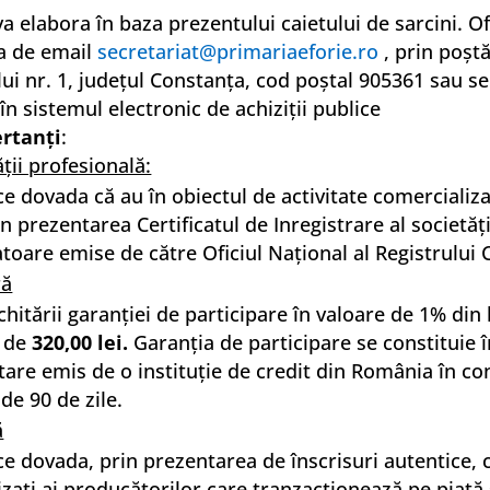
va elabora în baza prezentului caietului de sarcini. 
sa de email
secretariat@primariaeforie.ro
, prin poşt
lui nr. 1, judeţul Constanţa, cod poştal 905361 sau se 
în sistemul electronic de achiziţii publice
ertanţi
:
ţii profesională:
e dovada că au în obiectul de activitate comercializ
n prezentarea Certificatul de Inregistrare al societăţi
atoare emise de către Oficiul Naţional al Registrului
ră
chitării garanţiei de participare în valoare de 1% din
a de
320,00 lei.
Garanţia de participare se constituie 
re emis de o instituţie de credit din România în condi
de 90 de zile.
ă
e dovada, prin prezentarea de înscrisuri autentice, 
zaţi ai producătorilor care tranzacţionează pe piaţă s