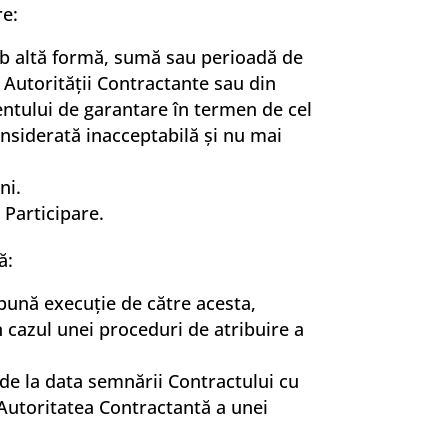
re:
ub altă formă, sumă sau perioadă de
ea Autorității Contractante sau din
entului de garantare în termen de cel
onsiderată inacceptabilă și nu mai
ni.
 Participare.
ă:
e bună execuţie de către acesta,
n cazul unei proceduri de atribuire a
e de la data semnării Contractului cu
 Autoritatea Contractantă a unei