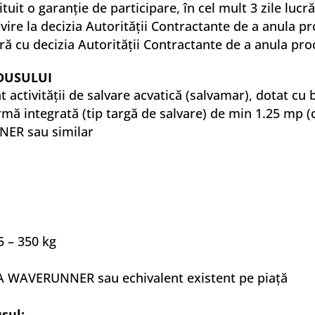
tuit o garanție de participare, în cel mult 3 zile lucr
vire la decizia Autorității Contractante de a anula p
ură cu decizia Autorității Contractante de a anula pr
ODUSULUI
at activităţii de salvare acvatică (salvamar), dotat 
atformă integrată (tip targă de salvare) de min 1.25 mp
ER sau similar
85 – 350 kg
 WAVERUNNER sau echivalent existent pe piaţă
sul: