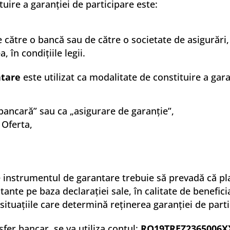
uire a garanției de participare este:
către o bancă sau de către o societate de asigurări, c
 în condiţiile legii.
ntare
este utilizat ca modalitate de constituire a gara
 bancară” sau ca „asigurare de garanție”,
 Oferta,
instrumentul de garantare trebuie să prevadă că plat
tante pe baza declarației sale, în calitate de benefic
 situațiile care determină reținerea garanției de parti
sfer bancar, se va utiliza contul:
RO19TREZ2365006X