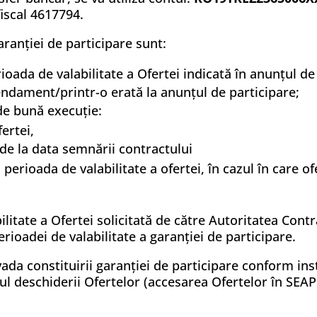
fiscal 4617794.
aranției de participare sunt:
rioada de valabilitate a Ofertei indicată în anunțul d
endament/printr-o erată la anunțul de participare;
de bună execuţie:
ertei,
 de la data semnării contractului
perioada de valabilitate a ofertei, în cazul în care o
ilitate a Ofertei solicitată de către Autoritatea Cont
ioadei de valabilitate a garanției de participare.
ada constituirii garanției de participare conform inst
l deschiderii Ofertelor (accesarea Ofertelor în SEA