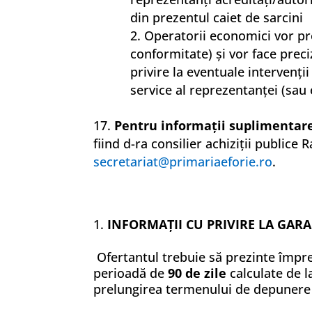
din prezentul caiet de sarcini
Operatorii economici vor pre
conformitate) şi vor face preci
privire la eventuale intervenţii
service al reprezentanţei (sau 
Pentru
informaţii suplimentar
fiind d-ra consilier achiziţii public
secretariat@primariaeforie.ro
.
INFORMAŢII CU PRIVIRE LA GARA
Ofertantul trebuie să prezinte împr
perioadă de
90 de zile
calculate de 
prelungirea termenului de depunere a