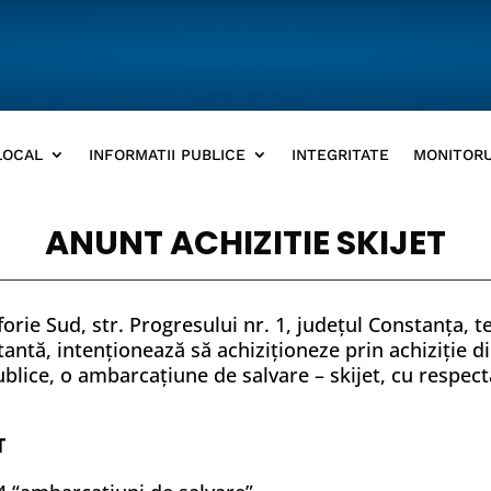
LOCAL
INFORMATII PUBLICE
INTEGRITATE
MONITORU
ANUNT ACHIZITIE SKIJET
orie Sud, str. Progresului nr. 1, judeţul Constanţa, t
ctantă, intenţionează să achiziţioneze prin achiziţie 
publice, o ambarcaţiune de salvare – skijet, cu respect
T