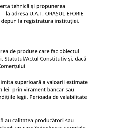
Oferta tehnică şi propunerea
ă – la adresa U.A.T. ORAŞUL EFORIE
depun la registratura instituţiei.
area de produse care fac obiectul
i, Statutul/Actul Constitutiv şi, dacă
 Comerţului
 limita superioară a valoarii estimate
în lei, prin virament bancar sau
ţiile legii. Perioada de valabilitate
că au calitatea producători sau
kijet-uri care îndeplinesc cerinţele