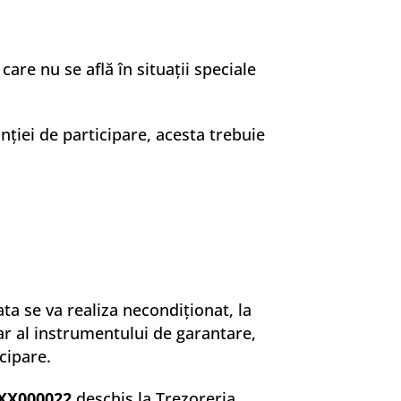
are nu se află în situaţii speciale
nției de participare, acesta trebuie
a se va realiza necondiţionat, la
iar al instrumentului de garantare,
cipare.
XX000022
deschis la Trezoreria