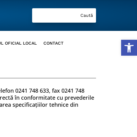
Deschide b
L OFICIAL LOCAL
CONTACT
elefon 0241 748 633, fax 0241 748
directă în conformitate cu prevederile
area specificaţiilor tehnice din