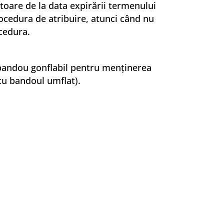
ătoare de la data expirării termenului
rocedura de atribuire, atunci când nu
ocedura.
cu bandou gonflabil pentru menţinerea
 (cu bandoul umflat).