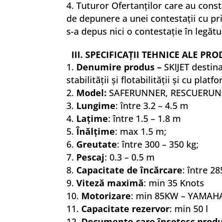
Tuturor Ofertanților care au consti
de depunere a unei contestaţii cu pri
s-a depus nici o contestație în legăt
III. SPECIFICAŢII TEHNICE ALE PR
Denumire produs –
SKIJET destin
stabilităţii şi flotabilităţii şi cu pl
Model:
SAFERUNNER, RESCUERUNN
Lungime
: între 3.2 – 4.5 m
Laţime
: între 1.5 – 1.8 m
Înălţime
: max 1.5 m;
Greutate
: între 300 – 350 kg;
Pescaj
: 0.3 – 0.5 m
Capacitate de încărcare
: între 2
Viteză maximă
: min 35 Knots
Motorizare
: min 85KW – YAMAHA
Capacitate rezervor
: min 50 l
Documente care însoţesc produ