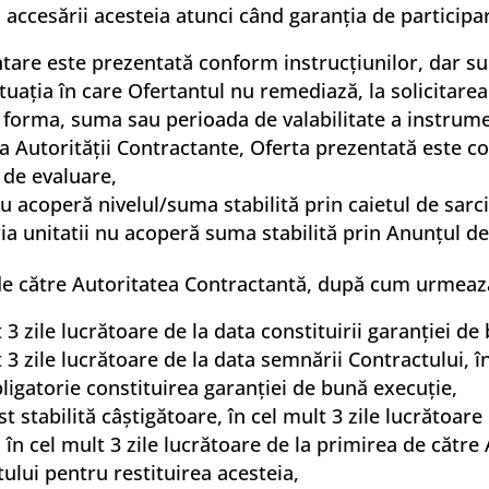
accesării acesteia atunci când garanția de participa
ntare este prezentată conform instrucțiunilor, dar s
 situația în care Ofertantul nu remediază, la solicitar
de forma, suma sau perioada de valabilitate a instrum
rea Autorității Contractante, Oferta prezentată este c
 de evaluare,
 acoperă nivelul/suma stabilită prin caietul de sarci
ia unitatii nu acoperă suma stabilită prin Anunțul de
 de către Autoritatea Contractantă, după cum urmeaz
t 3 zile lucrătoare de la data constituirii garanţiei d
t 3 zile lucrătoare de la data semnării Contractului, î
ligatorie constituirea garanţiei de bună execuţie,
st stabilită câştigătoare, în cel mult 3 zile lucrătoar
în cel mult 3 zile lucrătoare de la primirea de către
tului pentru restituirea acesteia,