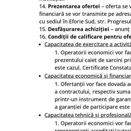
Prezentarea ofertei
– oferta se 
financiară se vor transmite pe adre
cu sediul în Eforie Sud, str. Progresu
Desfăşurarea achiziţiei
– anunţ 
Condiţii de calificare pentru of
Capacitatea de exercitare a activită
Operatorii economici vor fac
prezentului caiet de sarcini pri
este cazul, Certificate Constat
Capacitatea economică şi financia
Ofertanţii vor face dovada a
a contractului, respectiv sum
printr-un instrument de garanta
a garanţiei de participare este 
Capacitatea tehnică şi profesional
Operatorii economici vor fac
reprezentanţi acreditaţi/autori