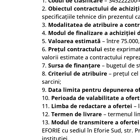
Codul de clasificare
– 345222200-4
Obiectul contractului de achiziţ
specificaţiile tehnice din prezentul c
Modalitatea de atribuire a contr
Modul de finalizare a achiziţiei 
Valoarea estimată
– între 75.000,
Preţul
contractului
este exprimat 
valorii estimate a contractului repre
Sursa de finanţare
– bugetul de st
Criteriul de atribuire
– preţul cel
sarcini;
Data limita pentru depunerea of
Perioada de valabilitate a ofert
Limba de redactare a ofertei
– 
Termen de livrare
– termenul limi
Modul de transmitere a ofertei
EFORIE cu sediul în Eforie Sud, str. 
instituţiei.