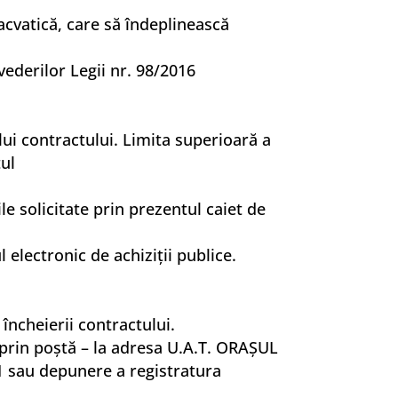
 acvatică, care să îndeplinească
vederilor Legii nr. 98/2016
lui contractului. Limita superioară a
tul
e solicitate prin prezentul caiet de
 electronic de achiziţii publice.
 încheierii contractului.
prin poştă – la adresa U.A.T. ORAŞUL
61 sau depunere a registratura