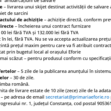
 “ambarcaţiuni de salvare”
ie
– livrarea unui skijet destinat activităţii de salvare
aiet de sarcini
actului de achiziţie
– achiziţie directă, conform pre
directe
– încheierea unui contract furnizare
 00 lei fără TVA şi 132.000 lei fără TVA
în lei, fără TVA. Nu se va accepta actualizarea preţu
zintă preţul maxim pentru care va fi atribuit contrac
at prin bugetul local al oraşului Eforie
 mai scăzut – pentru produsul conform cu specificaţiil
ertelor
– 5 zile de la publicarea anunţului în sistemul
elor
– 30 de zile.
limba română.
ta de livrare estate de 10 zile (zece) zile de la adata
– pe adresa de email
secretariat@primariaeforie.ro
Progresului nr. 1, judeţul Constanţa, cod postal 9053